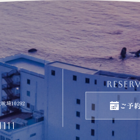
RESER
吠埼10292
ご予
1111